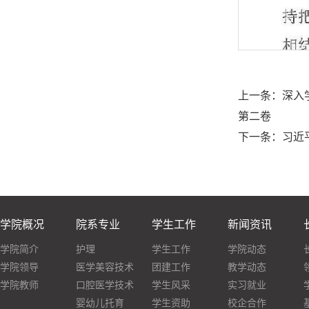
上一条：
深入
第二卷
下一条：
习近
学院概况
院系专业
学生工作
新闻资讯
学院简介
护理
学生工作
学院动态
学院领导
医学美容技术
团建工作
教学动态
学院教师
口腔医学技术
学生风采
实习就业
婴幼儿托育
学生资助
校企合作