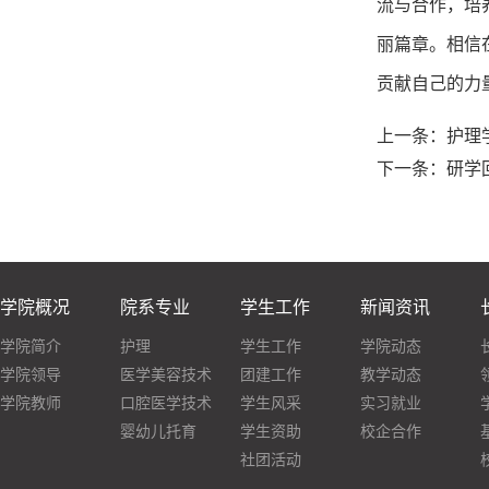
流与合作，培
丽篇章。相信
贡献自己的力
上一条：
护理
下一条：
研学
学院概况
院系专业
学生工作
新闻资讯
学院简介
护理
学生工作
学院动态
学院领导
医学美容技术
团建工作
教学动态
学院教师
口腔医学技术
学生风采
实习就业
婴幼儿托育
学生资助
校企合作
社团活动